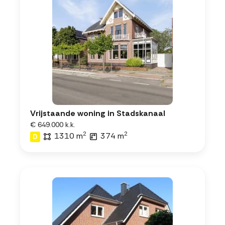
Vrijstaande woning in Stadskanaal
€ 649.000 k.k.
2
2
1310 m
374 m
D