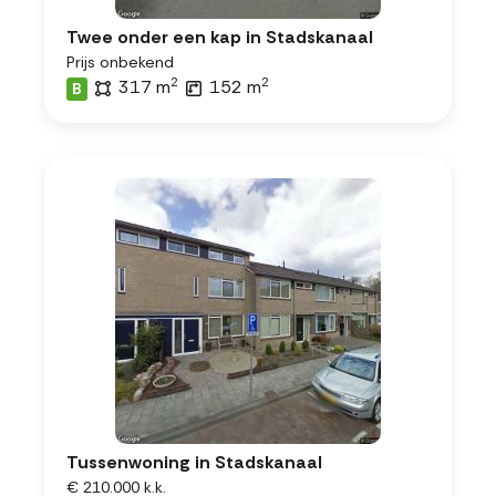
Twee onder een kap in Stadskanaal
Prijs onbekend
2
2
317 m
152 m
B
Tussenwoning in Stadskanaal
€ 210.000 k.k.