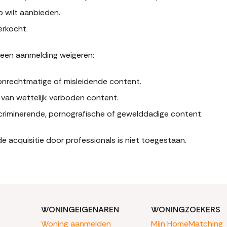
p wilt aanbieden.
erkocht.
een aanmelding weigeren:
, onrechtmatige of misleidende content.
n van wettelijk verboden content.
discriminerende, pornografische of gewelddadige content.
e acquisitie door professionals is niet toegestaan.
WONINGEIGENAREN
WONINGZOEKERS
Woning aanmelden
Mijn HomeMatching