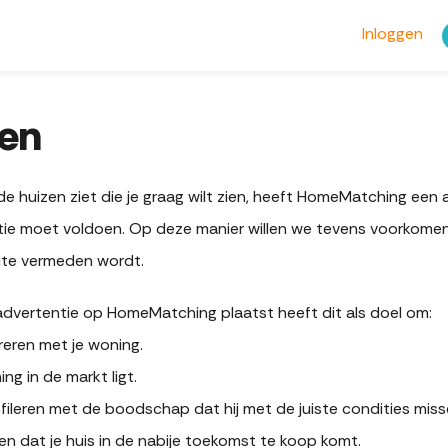
Inloggen
nen
de huizen ziet die je graag wilt zien, heeft HomeMatching een a
tie moet voldoen. Op deze manier willen we tevens voorkomen 
ite vermeden wordt.
advertentie op HomeMatching plaatst heeft dit als doel om:
reren met je woning.
ing in de markt ligt.
fileren met de boodschap dat hij met de juiste condities missc
ten dat je huis in de nabije toekomst te koop komt.