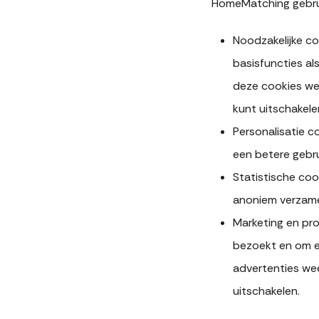
HomeMatching gebrui
Noodzakelijke c
basisfuncties al
deze cookies wer
kunt uitschakele
Personalisatie 
een betere gebrui
Statistische coo
anoniem verzamel
Marketing en pro
bezoekt en om ee
advertenties wee
uitschakelen.