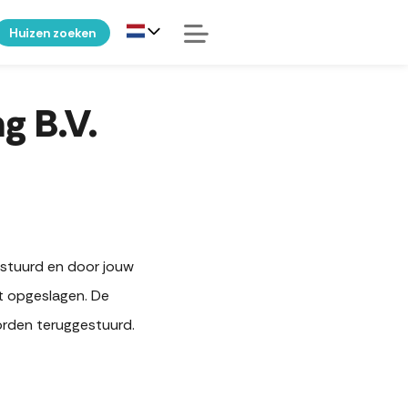
Huizen zoeken
g B.V.
estuurd en door jouw
t opgeslagen. De
orden teruggestuurd.