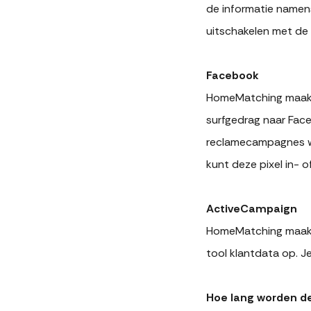
de informatie namens
uitschakelen met de 
Facebook
HomeMatching maakt 
surfgedrag naar Face
reclamecampagnes wo
kunt deze pixel in- o
ActiveCampaign
HomeMatching maakt 
tool klantdata op. J
Hoe lang worden d