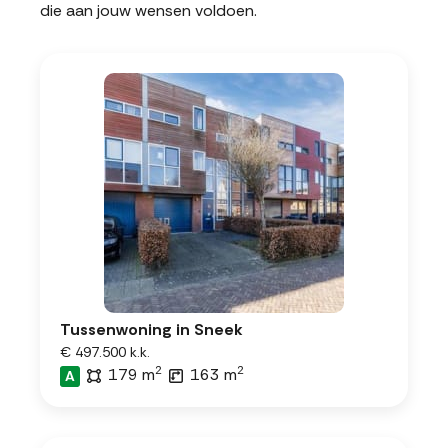
die aan jouw wensen voldoen.
Tussenwoning in Sneek
€ 497.500 k.k.
2
2
179 m
163 m
A