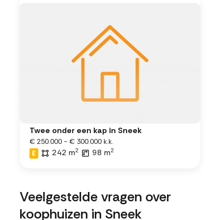
Twee onder een kap in Sneek
€ 250.000 - € 300.000 k.k.
2
2
242 m
98 m
E
Veelgestelde vragen over
koophuizen in Sneek