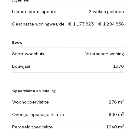
Algemeen
Laatste statusupdate
2 weken geleden
Geschatte woningwaarde
€ 1.173.823 - € 1.294.836
Bouw
Soort woonhuis
Vrijstaande woning
Bouwjaar
1976
Oppervlakte en indeling
2
Woonoppervlakte
278 m
2
Overige inpandige ruimte
600 m
2
Perceeloppervlakte
1040 m