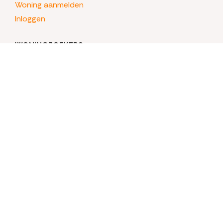
Woning aanmelden
Inloggen
WONINGZOEKERS
Mijn HomeMatching
HOMEMATCHING
Hoe het begon
Over HomeMatching
Veelgestelde vragen
Informatie woningstatus
Richtlijnen
Kennisbank
Weblog
Contact