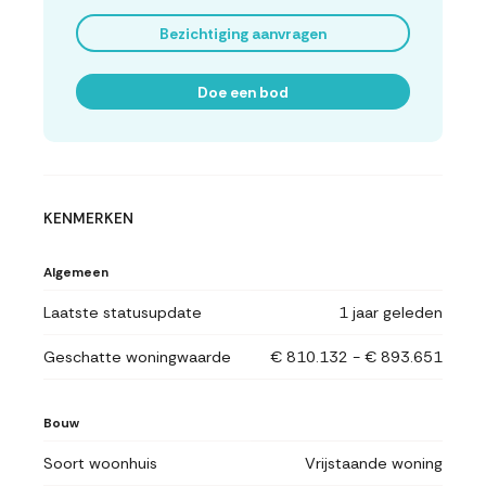
Bezichtiging aanvragen
Doe een bod
KENMERKEN
Algemeen
Laatste statusupdate
1 jaar geleden
Geschatte woningwaarde
€ 810.132 - € 893.651
Bouw
Soort woonhuis
Vrijstaande woning