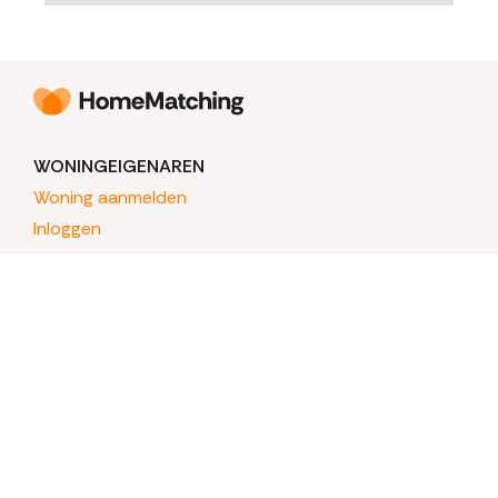
WONINGEIGENAREN
Woning aanmelden
Inloggen
WONINGZOEKERS
Mijn HomeMatching
HOMEMATCHING
Hoe het begon
Over HomeMatching
Veelgestelde vragen