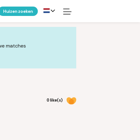
Huizen zoeken
uwe matches
0 like(s)