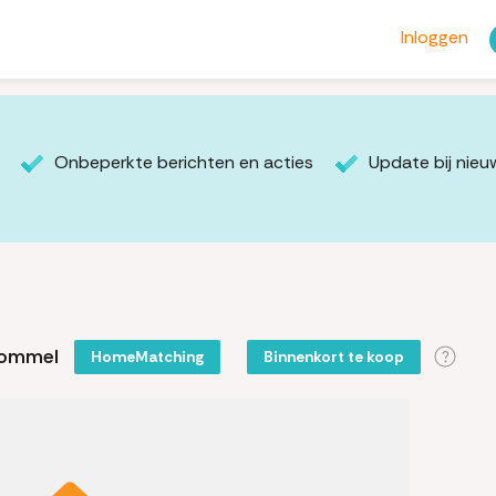
Inloggen
Onbeperkte berichten en acties
Update bij nie
bommel
HomeMatching
Binnenkort te koop