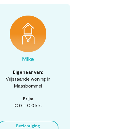
Mike
Eigenaar van:
Vrijstaande woning in
Maasbommel
Prijs:
€ 0 - € 0 k.k.
Bezichtiging