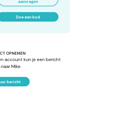
aanvragen
Doe een bod
CT OPNEMEN
n account kun je een bericht
 naar Mike.
uur bericht