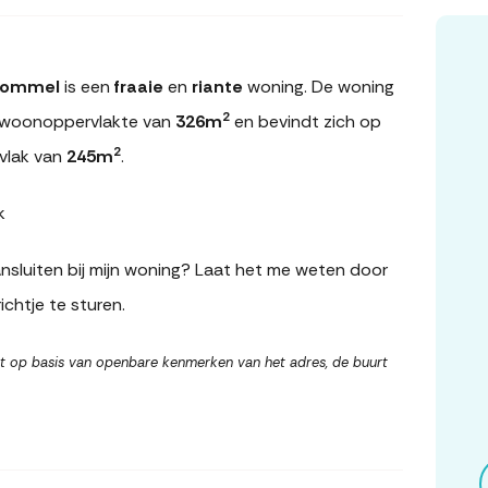
bommel
is een
fraaie
en
riante
woning. De woning
2
 woonoppervlakte van
326m
en bevindt zich op
2
vlak van
245m
.
k
sluiten bij mijn woning? Laat het me weten door
ichtje te sturen.
t op basis van openbare kenmerken van het adres, de buurt