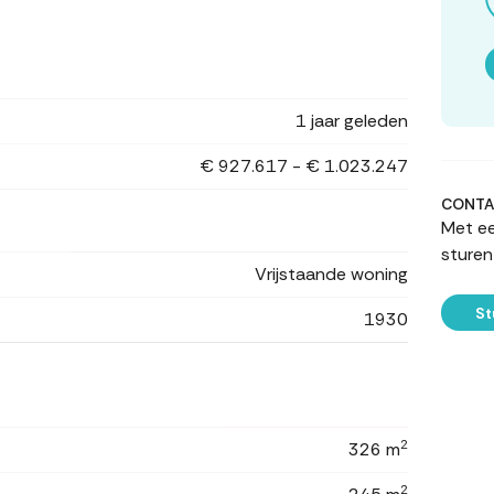
1 jaar geleden
€ 927.617 - € 1.023.247
CONTA
Met ee
sturen
Vrijstaande woning
St
1930
2
326 m
2