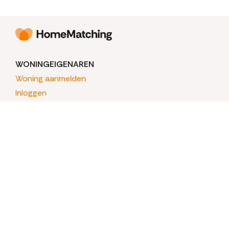
WONINGEIGENAREN
Woning aanmelden
Inloggen
WONINGZOEKERS
Mijn HomeMatching
HOMEMATCHING
Hoe het begon
Over HomeMatching
Veelgestelde vragen
Informatie woningstatus