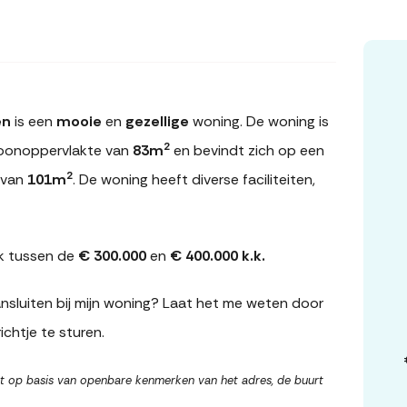
en
is een
mooie
en
gezellige
woning. De woning is
2
oonoppervlakte van
83m
en bevindt zich op een
2
 van
101m
. De woning heeft diverse faciliteiten,
k tussen de
€ 300.000
en
€ 400.000 k.k.
sluiten bij mijn woning? Laat het me weten door
ichtje te sturen.
t op basis van openbare kenmerken van het adres, de buurt