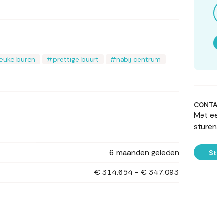
leuke buren
prettige buurt
nabij centrum
CONTA
Met ee
sturen
6 maanden geleden
St
€ 314.654 - € 347.093