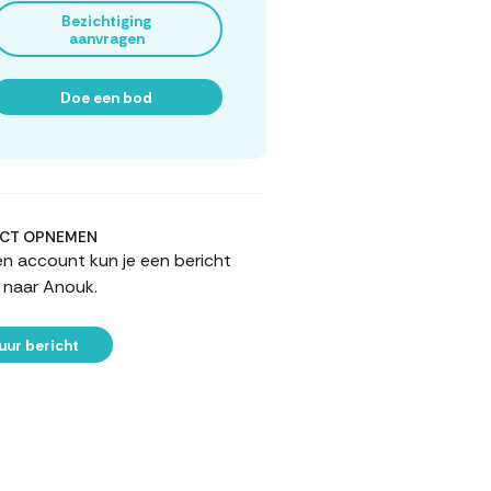
Bezichtiging
aanvragen
Doe een bod
CT OPNEMEN
n account kun je een bericht
 naar Anouk.
uur bericht