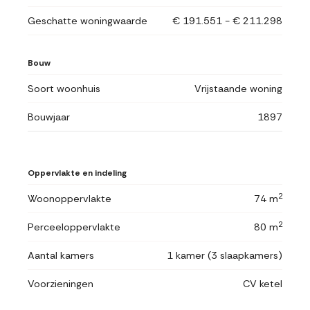
Geschatte woningwaarde
€ 191.551 - € 211.298
Bouw
Soort woonhuis
Vrijstaande woning
Bouwjaar
1897
Oppervlakte en indeling
2
Woonoppervlakte
74 m
2
Perceeloppervlakte
80 m
Aantal kamers
1 kamer (3 slaapkamers)
Voorzieningen
CV ketel