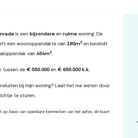
nrade
is een
bijzondere
en
ruime
woning. De
2
eft een woonoppervlakte van
180m
en bevindt
2
aaloppervlak van
454m
.
k tussen de
€ 550.000
en
€ 650.000 k.k.
sluiten bij mijn woning? Laat het me weten door
ichtje te sturen.
t op basis van openbare kenmerken van het adres, de buurt