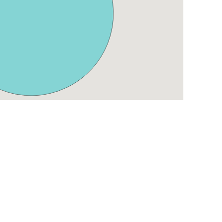
WONINGEIGENAREN
WONINGZOEKERS
Woning aanmelden
Mijn HomeMatching
Inloggen