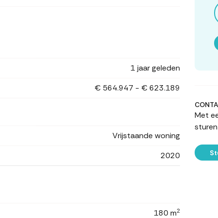
1 jaar geleden
€ 564.947 - € 623.189
CONTA
Met ee
sturen
Vrijstaande woning
St
2020
2
180 m