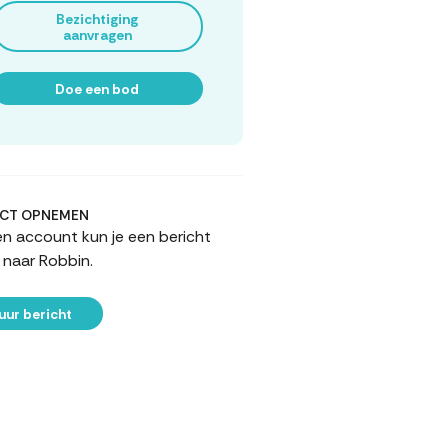
Bezichtiging
aanvragen
Doe een bod
CT OPNEMEN
n account kun je een bericht
 naar Robbin.
uur bericht