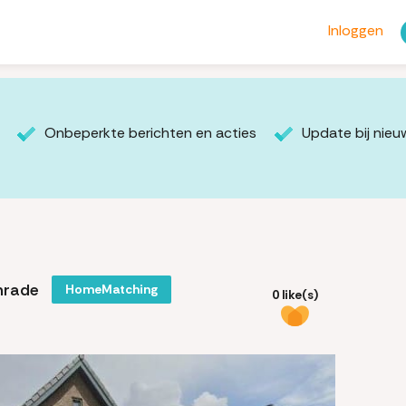
Inloggen
Onbeperkte berichten en acties
Update bij nie
nrade
HomeMatching
0 like(s)