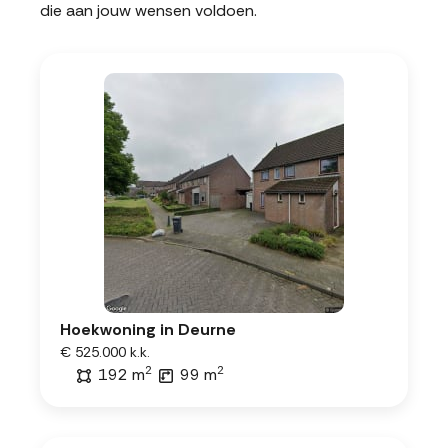
die aan jouw wensen voldoen.
Hoekwoning in Deurne
€ 525.000 k.k.
2
2
192 m
99 m