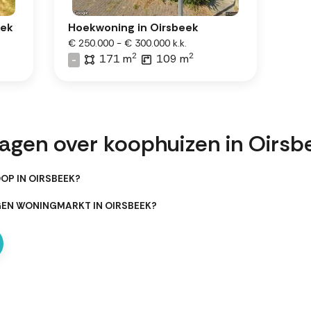
eek
Hoekwoning in Oirsbeek
€ 250.000 - € 300.000 k.k.
2
2
171 m
109 m
-
ragen over koophuizen in Oirsb
OP IN OIRSBEEK?
GEN WONINGMARKT IN OIRSBEEK?