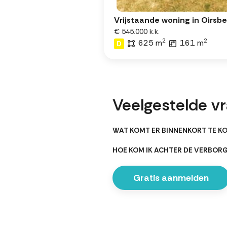
Vrijstaande woning in Oirsb
€ 545.000 k.k.
2
2
625 m
161 m
D
Veelgestelde v
WAT KOMT ER BINNENKORT TE KO
HOE KOM IK ACHTER DE VERBOR
Gratis aanmelden