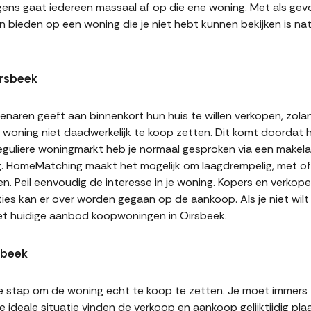
gens gaat iedereen massaal af op die ene woning. Met als gevol
n bieden op een woning die je niet hebt kunnen bekijken is natu
rsbeek
naren geeft aan binnenkort hun huis te willen verkopen, zolan
jn woning niet daadwerkelijk te koop zetten. Dit komt doordat
 reguliere woningmarkt heb je normaal gesproken via een makel
g. HomeMatching maakt het mogelijk om laagdrempelig, met of 
en. Peil eenvoudig de interesse in je woning. Kopers en verko
ities kan er over worden gegaan op de aankoop. Als je niet wi
et huidige aanbod koopwoningen in Oirsbeek.
sbeek
te stap om de woning echt te koop te zetten. Je moet immers
 ideale situatie vinden de verkoop en aankoop gelijktijdig plaa