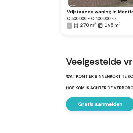
Vrijstaande woning in Montf
€ 300.000 - € 400.000 k.k.
2
2
270 m
145 m
-
Veelgestelde v
WAT KOMT ER BINNENKORT TE K
HOE KOM IK ACHTER DE VERBO
Gratis aanmelden