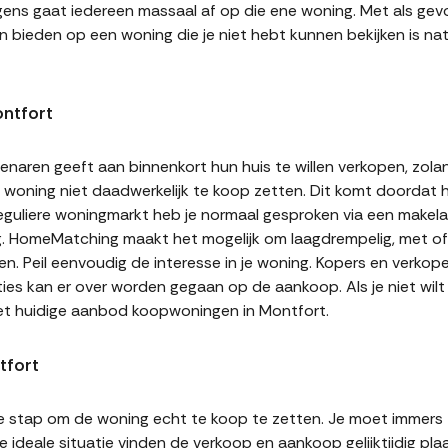
gens gaat iedereen massaal af op die ene woning. Met als gevol
n bieden op een woning die je niet hebt kunnen bekijken is natu
ntfort
naren geeft aan binnenkort hun huis te willen verkopen, zolan
jn woning niet daadwerkelijk te koop zetten. Dit komt doordat
 reguliere woningmarkt heb je normaal gesproken via een makel
g. HomeMatching maakt het mogelijk om laagdrempelig, met of 
en. Peil eenvoudig de interesse in je woning. Kopers en verko
ities kan er over worden gegaan op de aankoop. Als je niet wi
het huidige aanbod koopwoningen in Montfort.
tfort
te stap om de woning echt te koop te zetten. Je moet immers
 ideale situatie vinden de verkoop en aankoop gelijktijdig plaa