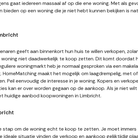
gens gaat iedereen massaal af op die ene woning. Met als gevol
n bieden op een woning die je niet hebt kunnen bekijken is natu
mbricht
naren geeft aan binnenkort hun huis te willen verkopen, zolan
jn woning niet daadwerkelijk te koop zetten. Dit komt doordat
 reguliere woningmarkt heb je normaal gesproken via een makel
g. HomeMatching maakt het mogelijk om laagdrempelig, met of 
ten. Peil eenvoudig de interesse in je woning. Kopers en verko
ities kan er over worden gegaan op de aankoop. Als je niet wi
et huidige aanbod koopwoningen in Limbricht.
bricht
te stap om de woning echt te koop te zetten. Je moet immers
 ideale situatie vinden de verkoop en aankoop gelijktijdig plaa