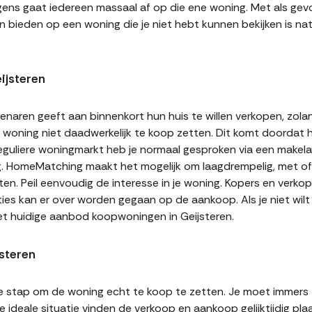
gens gaat iedereen massaal af op die ene woning. Met als gevol
n bieden op een woning die je niet hebt kunnen bekijken is natu
ijsteren
naren geeft aan binnenkort hun huis te willen verkopen, zolan
jn woning niet daadwerkelijk te koop zetten. Dit komt doordat
 reguliere woningmarkt heb je normaal gesproken via een makel
g. HomeMatching maakt het mogelijk om laagdrempelig, met of 
tten. Peil eenvoudig de interesse in je woning. Kopers en verk
ities kan er over worden gegaan op de aankoop. Als je niet wi
et huidige aanbod koopwoningen in Geijsteren.
jsteren
te stap om de woning echt te koop te zetten. Je moet immers
 ideale situatie vinden de verkoop en aankoop gelijktijdig plaa