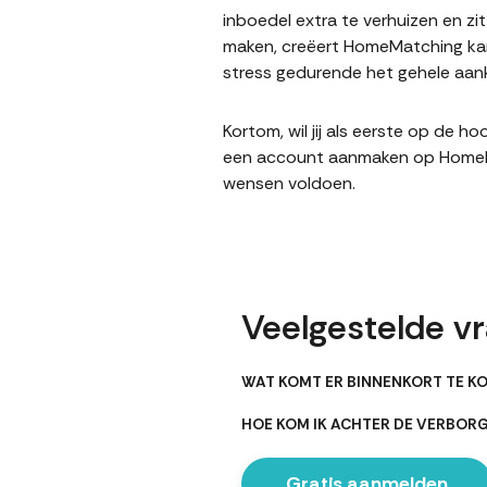
inboedel extra te verhuizen en z
maken, creëert HomeMatching kans
stress gedurende het gehele aank
Kortom, wil jij als eerste op de 
een account aanmaken op HomeMatc
wensen voldoen.
Veelgestelde vr
WAT KOMT ER BINNENKORT TE KO
HOE KOM IK ACHTER DE VERBOR
Gratis aanmelden