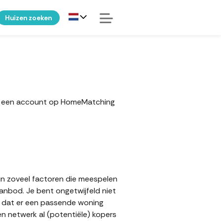
Huizen zoeken
ker een account op HomeMatching
ijn zoveel factoren die meespelen
aanbod. Je bent ongetwijfeld niet
op dat er een passende woning
en netwerk al (potentiële) kopers