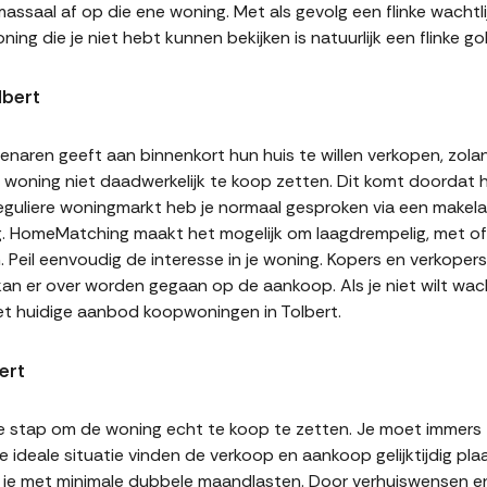
assaal af op die ene woning. Met als gevolg een flinke wachtli
ning die je niet hebt kunnen bekijken is natuurlijk een flinke
lbert
naren geeft aan binnenkort hun huis te willen verkopen, zolan
jn woning niet daadwerkelijk te koop zetten. Dit komt doordat
 reguliere woningmarkt heb je normaal gesproken via een makel
g. HomeMatching maakt het mogelijk om laagdrempelig, met of 
n. Peil eenvoudig de interesse in je woning. Kopers en verkope
 kan er over worden gegaan op de aankoop. Als je niet wilt w
et huidige aanbod koopwoningen in Tolbert.
ert
te stap om de woning echt te koop te zetten. Je moet immers
 ideale situatie vinden de verkoop en aankoop gelijktijdig plaa
it je met minimale dubbele maandlasten. Door verhuiswensen e