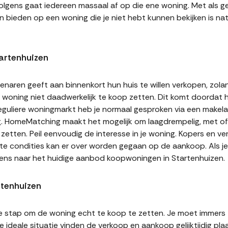
volgens gaat iedereen massaal af op die ene woning. Met als ge
n bieden op een woning die je niet hebt kunnen bekijken is natu
artenhuizen
naren geeft aan binnenkort hun huis te willen verkopen, zolan
jn woning niet daadwerkelijk te koop zetten. Dit komt doordat
 reguliere woningmarkt heb je normaal gesproken via een makel
g. HomeMatching maakt het mogelijk om laagdrempelig, met of 
 zetten. Peil eenvoudig de interesse in je woning. Kopers en v
ste condities kan er over worden gegaan op de aankoop. Als j
eens naar het huidige aanbod koopwoningen in Startenhuizen.
rtenhuizen
te stap om de woning echt te koop te zetten. Je moet immers
 ideale situatie vinden de verkoop en aankoop gelijktijdig plaa