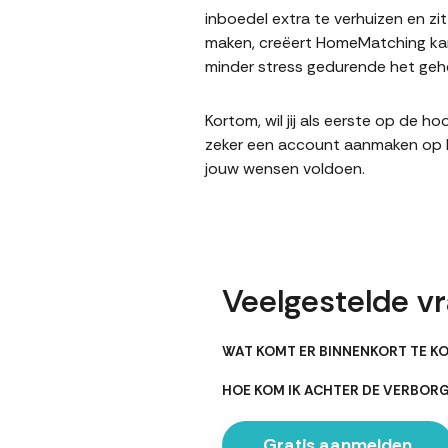
inboedel extra te verhuizen en z
maken, creëert HomeMatching kan
minder stress gedurende het gehe
Kortom, wil jij als eerste op de 
zeker een account aanmaken op Ho
jouw wensen voldoen.
Veelgestelde v
WAT KOMT ER BINNENKORT TE K
HOE KOM IK ACHTER DE VERBOR
Gratis aanmelden