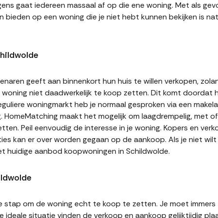
gens gaat iedereen massaal af op die ene woning. Met als gevol
n bieden op een woning die je niet hebt kunnen bekijken is natu
hildwolde
naren geeft aan binnenkort hun huis te willen verkopen, zolan
jn woning niet daadwerkelijk te koop zetten. Dit komt doordat
 reguliere woningmarkt heb je normaal gesproken via een makel
g. HomeMatching maakt het mogelijk om laagdrempelig, met of 
etten. Peil eenvoudig de interesse in je woning. Kopers en ve
ities kan er over worden gegaan op de aankoop. Als je niet wi
et huidige aanbod koopwoningen in Schildwolde.
ildwolde
te stap om de woning echt te koop te zetten. Je moet immers
 ideale situatie vinden de verkoop en aankoop gelijktijdig plaa