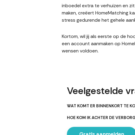
inboedel extra te verhuizen en z
maken, creëert HomeMatching kans
stress gedurende het gehele aank
Kortom, wil jij als eerste op de 
een account aanmaken op HomeMatc
wensen voldoen.
Veelgestelde vr
WAT KOMT ER BINNENKORT TE KO
HOE KOM IK ACHTER DE VERBOR
Gratis aanmelden