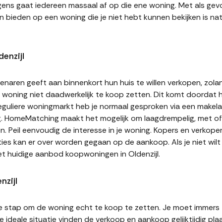
gens gaat iedereen massaal af op die ene woning. Met als gevol
n bieden op een woning die je niet hebt kunnen bekijken is natu
enzijl
naren geeft aan binnenkort hun huis te willen verkopen, zolan
jn woning niet daadwerkelijk te koop zetten. Dit komt doordat
 reguliere woningmarkt heb je normaal gesproken via een makel
g. HomeMatching maakt het mogelijk om laagdrempelig, met of 
ten. Peil eenvoudig de interesse in je woning. Kopers en verkop
ities kan er over worden gegaan op de aankoop. Als je niet wi
et huidige aanbod koopwoningen in Oldenzijl.
nzijl
te stap om de woning echt te koop te zetten. Je moet immers
 ideale situatie vinden de verkoop en aankoop gelijktijdig plaa