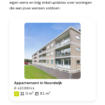
eigen wens en krijg enkel updates over woningen
die aan jouw wensen voldoen.
Appartement in Noordwijk
€ 410.000 k.k.
2
2
0 m
81 m
C