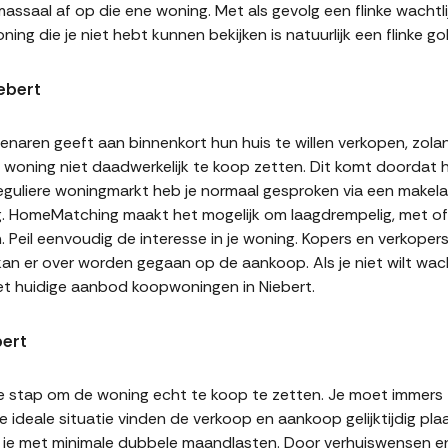
assaal af op die ene woning. Met als gevolg een flinke wachtli
ning die je niet hebt kunnen bekijken is natuurlijk een flinke
ebert
naren geeft aan binnenkort hun huis te willen verkopen, zolan
jn woning niet daadwerkelijk te koop zetten. Dit komt doordat
 reguliere woningmarkt heb je normaal gesproken via een makel
g. HomeMatching maakt het mogelijk om laagdrempelig, met of 
n. Peil eenvoudig de interesse in je woning. Kopers en verkope
 kan er over worden gegaan op de aankoop. Als je niet wilt w
et huidige aanbod koopwoningen in Niebert.
bert
te stap om de woning echt te koop te zetten. Je moet immers
 ideale situatie vinden de verkoop en aankoop gelijktijdig plaa
it je met minimale dubbele maandlasten. Door verhuiswensen e