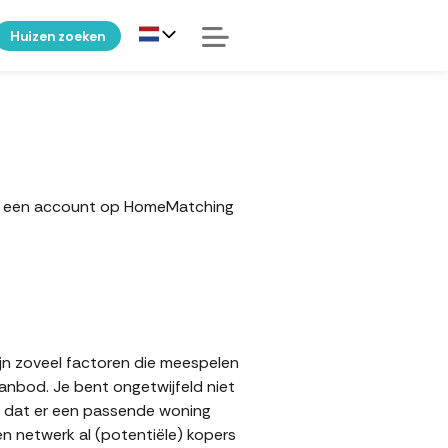
Huizen zoeken
ker een account op HomeMatching
ijn zoveel factoren die meespelen
aanbod. Je bent ongetwijfeld niet
op dat er een passende woning
en netwerk al (potentiële) kopers