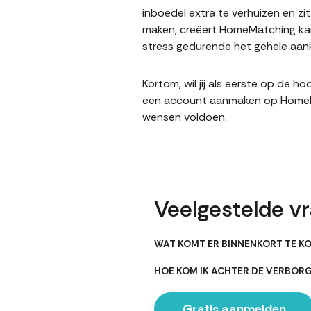
inboedel extra te verhuizen en z
maken, creëert HomeMatching kan
stress gedurende het gehele aank
Kortom, wil jij als eerste op de 
een account aanmaken op HomeMatc
wensen voldoen.
Veelgestelde v
WAT KOMT ER BINNENKORT TE K
HOE KOM IK ACHTER DE VERBO
Gratis aanmelden