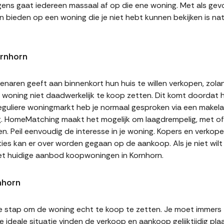
gens gaat iedereen massaal af op die ene woning. Met als gevol
n bieden op een woning die je niet hebt kunnen bekijken is natu
ornhorn
naren geeft aan binnenkort hun huis te willen verkopen, zolan
jn woning niet daadwerkelijk te koop zetten. Dit komt doordat
 reguliere woningmarkt heb je normaal gesproken via een makel
g. HomeMatching maakt het mogelijk om laagdrempelig, met of 
en. Peil eenvoudig de interesse in je woning. Kopers en verko
ities kan er over worden gegaan op de aankoop. Als je niet wi
et huidige aanbod koopwoningen in Kornhorn.
nhorn
te stap om de woning echt te koop te zetten. Je moet immers
 ideale situatie vinden de verkoop en aankoop gelijktijdig plaa