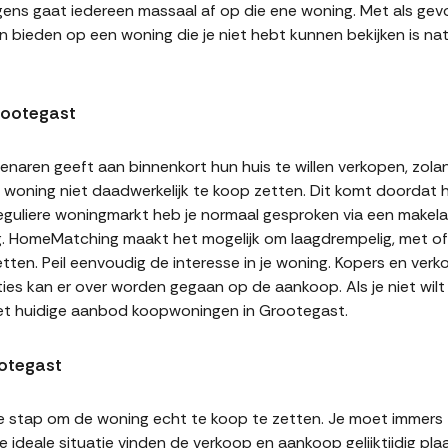
gens gaat iedereen massaal af op die ene woning. Met als gevol
n bieden op een woning die je niet hebt kunnen bekijken is natu
rootegast
naren geeft aan binnenkort hun huis te willen verkopen, zolan
jn woning niet daadwerkelijk te koop zetten. Dit komt doordat
 reguliere woningmarkt heb je normaal gesproken via een makel
g. HomeMatching maakt het mogelijk om laagdrempelig, met of 
tten. Peil eenvoudig de interesse in je woning. Kopers en ver
ities kan er over worden gegaan op de aankoop. Als je niet wi
het huidige aanbod koopwoningen in Grootegast.
ootegast
te stap om de woning echt te koop te zetten. Je moet immers
 ideale situatie vinden de verkoop en aankoop gelijktijdig plaa