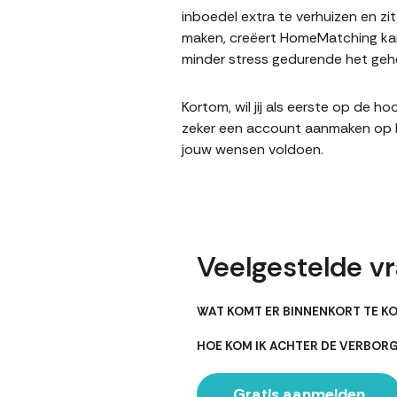
inboedel extra te verhuizen en z
maken, creëert HomeMatching kan
minder stress gedurende het gehe
Kortom, wil jij als eerste op de 
zeker een account aanmaken op Ho
jouw wensen voldoen.
Veelgestelde v
WAT KOMT ER BINNENKORT TE K
HOE KOM IK ACHTER DE VERBOR
Gratis aanmelden