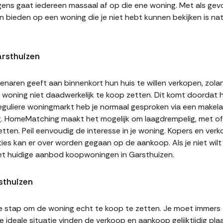
gens gaat iedereen massaal af op die ene woning. Met als gevol
n bieden op een woning die je niet hebt kunnen bekijken is natu
rsthuizen
naren geeft aan binnenkort hun huis te willen verkopen, zolan
jn woning niet daadwerkelijk te koop zetten. Dit komt doordat
 reguliere woningmarkt heb je normaal gesproken via een makel
g. HomeMatching maakt het mogelijk om laagdrempelig, met of 
etten. Peil eenvoudig de interesse in je woning. Kopers en ve
ities kan er over worden gegaan op de aankoop. Als je niet wi
et huidige aanbod koopwoningen in Garsthuizen.
sthuizen
te stap om de woning echt te koop te zetten. Je moet immers
 ideale situatie vinden de verkoop en aankoop gelijktijdig plaa