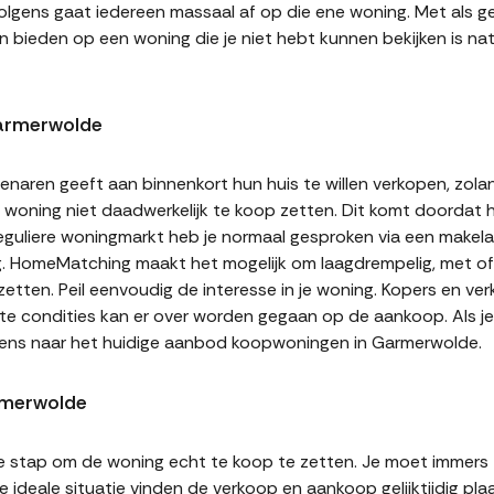
volgens gaat iedereen massaal af op die ene woning. Met als ge
n bieden op een woning die je niet hebt kunnen bekijken is natu
armerwolde
naren geeft aan binnenkort hun huis te willen verkopen, zolan
jn woning niet daadwerkelijk te koop zetten. Dit komt doordat
 reguliere woningmarkt heb je normaal gesproken via een makel
g. HomeMatching maakt het mogelijk om laagdrempelig, met of 
etten. Peil eenvoudig de interesse in je woning. Kopers en ve
ste condities kan er over worden gegaan op de aankoop. Als j
 eens naar het huidige aanbod koopwoningen in Garmerwolde.
rmerwolde
te stap om de woning echt te koop te zetten. Je moet immers
 ideale situatie vinden de verkoop en aankoop gelijktijdig plaa