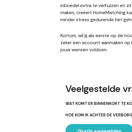
inboedel extra te verhuizen en z
maken, creëert HomeMatching kan
minder stress gedurende het gehe
Kortom, wil jij als eerste op de 
zeker een account aanmaken op Ho
jouw wensen voldoen.
Veelgestelde v
WAT KOMT ER BINNENKORT TE K
HOE KOM IK ACHTER DE VERBO
Gratis aanmelden