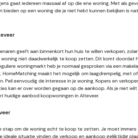
gens gaat iedereen massaal af op die ene woning. Met als gevol
n bieden op een woning die je niet hebt kunnen bekijken is natu
teveer
naren geeft aan binnenkort hun huis te willen verkopen, zolan
jn woning niet daadwerkelijk te koop zetten. Dit komt doordat
 reguliere woningmarkt heb je normaal gesproken via een makel
g. HomeMatching maakt het mogelijk om laagdrempelig, met of 
en. Peil eenvoudig de interesse in je woning. Kopers en verkop
ities kan er over worden gegaan op de aankoop. Als je niet wi
et huidige aanbod koopwoningen in Alteveer.
veer
te stap om de woning echt te koop te zetten. Je moet immers
 ideale situatie vinden de verkoop en aankoop gelijktijdig plaa