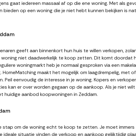
gens gaat iedereen massaal af op die ene woning. Met als gevol
n bieden op een woning die je niet hebt kunnen bekijken is natu
Zeddam
naren geeft aan binnenkort hun huis te willen verkopen, zolan
jn woning niet daadwerkelijk te koop zetten. Dit komt doordat
 reguliere woningmarkt heb je normaal gesproken via een makel
g. HomeMatching maakt het mogelijk om laagdrempelig, met of 
. Peil eenvoudig de interesse in je woning. Kopers en verkop
ities kan er over worden gegaan op de aankoop. Als je niet wi
het huidige aanbod koopwoningen in Zeddam.
ddam
te stap om de woning echt te koop te zetten. Je moet immers
 ideale situatie vinden de verkoop en aankoop gelijktijdig plaa