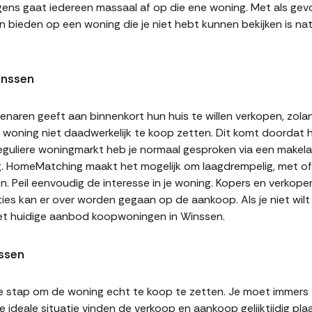
gens gaat iedereen massaal af op die ene woning. Met als gevol
n bieden op een woning die je niet hebt kunnen bekijken is natu
inssen
naren geeft aan binnenkort hun huis te willen verkopen, zolan
jn woning niet daadwerkelijk te koop zetten. Dit komt doordat
 reguliere woningmarkt heb je normaal gesproken via een makel
g. HomeMatching maakt het mogelijk om laagdrempelig, met of 
n. Peil eenvoudig de interesse in je woning. Kopers en verkop
ities kan er over worden gegaan op de aankoop. Als je niet wi
het huidige aanbod koopwoningen in Winssen.
ssen
te stap om de woning echt te koop te zetten. Je moet immers
 ideale situatie vinden de verkoop en aankoop gelijktijdig plaa