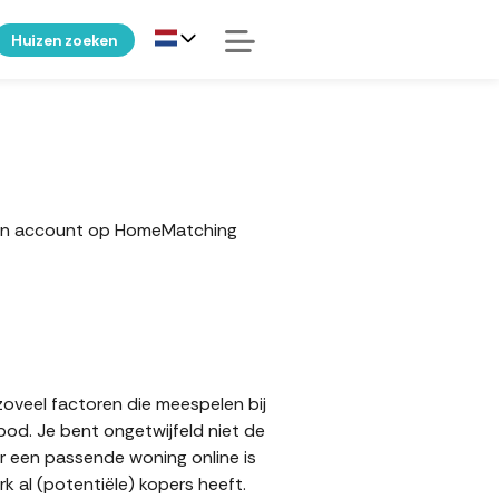
Huizen zoeken
 een account op HomeMatching
 zoveel factoren die meespelen bij
bod. Je bent ongetwijfeld niet de
er een passende woning online is
 al (potentiële) kopers heeft.