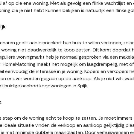
af op die ene woning. Met als gevolg een flinke wachtlijst en
ning die je niet hebt kunnen bekijken is natuurlijk een flinke
ijk
naren geeft aan binnenkort hun huis te willen verkopen, zolan
jn woning niet daadwerkelijk te koop zetten. Dit komt doordat
 reguliere woningmarkt heb je normaal gesproken via een makel
g. HomeMatching maakt het mogelijk om laagdrempelig, met of 
 Peil eenvoudig de interesse in je woning. Kopers en verkopers
 kan er over worden gegaan op de aankoop. Als je niet wilt w
et huidige aanbod koopwoningen in Spijk.
k
te stap om de woning echt te koop te zetten. Je moet immers
 ideale situatie vinden de verkoop en aankoop gelijktijdig plaa
it je met minimale dubbele maandlasten. Door verhuiswensen e