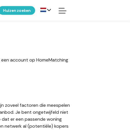
Huizen zoeken
ker een account op HomeMatching
ijn zoveel factoren die meespelen
aanbod. Je bent ongetwijfeld niet
op dat er een passende woning
en netwerk al (potentiële) kopers