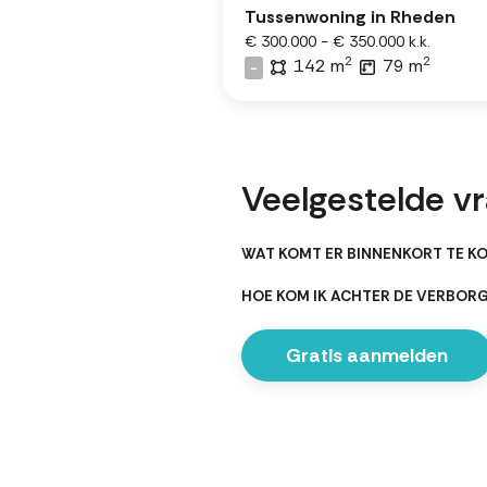
Tussenwoning in Rheden
€ 300.000 - € 350.000 k.k.
2
2
142 m
79 m
-
Veelgestelde v
WAT KOMT ER BINNENKORT TE KO
HOE KOM IK ACHTER DE VERBOR
Gratis aanmelden