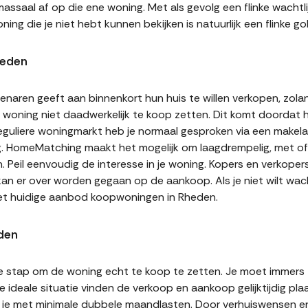
assaal af op die ene woning. Met als gevolg een flinke wachtli
ning die je niet hebt kunnen bekijken is natuurlijk een flinke
heden
naren geeft aan binnenkort hun huis te willen verkopen, zolan
jn woning niet daadwerkelijk te koop zetten. Dit komt doordat
 reguliere woningmarkt heb je normaal gesproken via een makel
g. HomeMatching maakt het mogelijk om laagdrempelig, met of 
. Peil eenvoudig de interesse in je woning. Kopers en verkope
 kan er over worden gegaan op de aankoop. Als je niet wilt w
het huidige aanbod koopwoningen in Rheden.
den
te stap om de woning echt te koop te zetten. Je moet immers
 ideale situatie vinden de verkoop en aankoop gelijktijdig plaa
it je met minimale dubbele maandlasten. Door verhuiswensen e