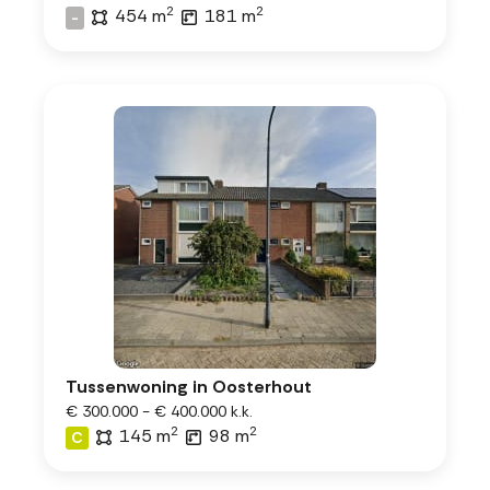
2
2
454 m
181 m
-
Tussenwoning in Oosterhout
€ 300.000 - € 400.000 k.k.
2
2
145 m
98 m
C