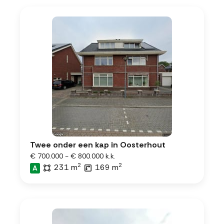
Twee onder een kap in Oosterhout
€ 700.000 - € 800.000 k.k.
2
2
231 m
169 m
A