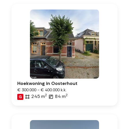
Hoekwoning in Oosterhout
€ 300.000 - € 400.000 k.k.
2
2
245 m
84 m
G