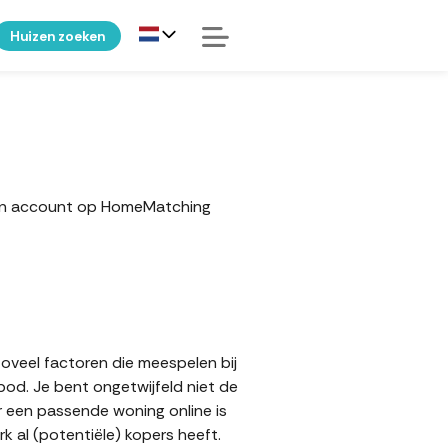
Huizen zoeken
 een account op HomeMatching
zoveel factoren die meespelen bij
bod. Je bent ongetwijfeld niet de
er een passende woning online is
 al (potentiële) kopers heeft.