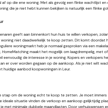
af op die ene woning. Met als gevolg een flinke wachtlijst en
ning die je niet hebt kunnen bekijken is natuurlijk een flinke
ur
naren geeft aan binnenkort hun huis te willen verkopen, zolan
jn woning niet daadwerkelijk te koop zetten. Dit komt doordat
 reguliere woningmarkt heb je normaal gesproken via een makel
g. HomeMatching maakt het mogelijk om laagdrempelig, met of 
Peil eenvoudig de interesse in je woning. Kopers en verkopers 
 kan er over worden gegaan op de aankoop. Als je niet wilt w
et huidige aanbod koopwoningen in Leur.
r
te stap om de woning echt te koop te zetten. Je moet immers
 ideale situatie vinden de verkoop en aankoop gelijktijdig plaa
it je met minimale dubbele maandlasten. Door verhuiswensen e