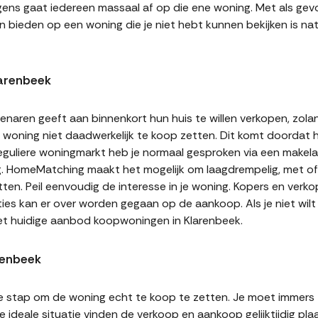
gens gaat iedereen massaal af op die ene woning. Met als gevol
n bieden op een woning die je niet hebt kunnen bekijken is natu
arenbeek
naren geeft aan binnenkort hun huis te willen verkopen, zolan
jn woning niet daadwerkelijk te koop zetten. Dit komt doordat
 reguliere woningmarkt heb je normaal gesproken via een makel
g. HomeMatching maakt het mogelijk om laagdrempelig, met of 
tten. Peil eenvoudig de interesse in je woning. Kopers en ver
ities kan er over worden gegaan op de aankoop. Als je niet wi
et huidige aanbod koopwoningen in Klarenbeek.
renbeek
te stap om de woning echt te koop te zetten. Je moet immers
 ideale situatie vinden de verkoop en aankoop gelijktijdig plaa