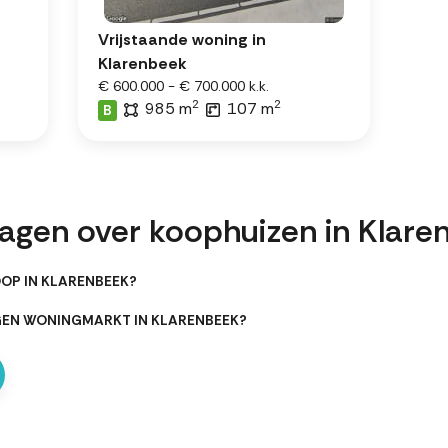
Vrijstaande woning in
Klarenbeek
€ 600.000 - € 700.000 k.k.
2
2
985 m
107 m
B
ragen over koophuizen in Klare
OP IN KLARENBEEK?
GEN WONINGMARKT IN KLARENBEEK?