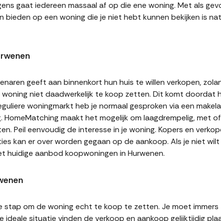
gens gaat iedereen massaal af op die ene woning. Met als gevol
n bieden op een woning die je niet hebt kunnen bekijken is natu
urwenen
naren geeft aan binnenkort hun huis te willen verkopen, zolan
jn woning niet daadwerkelijk te koop zetten. Dit komt doordat
 reguliere woningmarkt heb je normaal gesproken via een makel
g. HomeMatching maakt het mogelijk om laagdrempelig, met of 
en. Peil eenvoudig de interesse in je woning. Kopers en verko
ities kan er over worden gegaan op de aankoop. Als je niet wi
het huidige aanbod koopwoningen in Hurwenen.
rwenen
te stap om de woning echt te koop te zetten. Je moet immers
 ideale situatie vinden de verkoop en aankoop gelijktijdig plaa