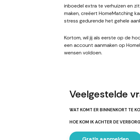
inboedel extra te verhuizen en z
maken, creëert HomeMatching kan
stress gedurende het gehele aank
Kortom, wil jij als eerste op de 
een account aanmaken op HomeMatc
wensen voldoen.
Veelgestelde v
WAT KOMT ER BINNENKORT TE K
HOE KOM IK ACHTER DE VERBO
Gratis aanmelden