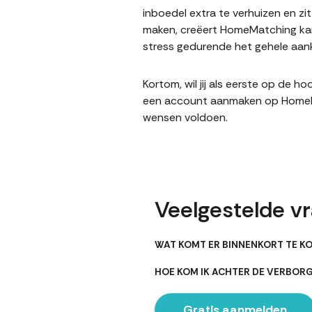
inboedel extra te verhuizen en z
maken, creëert HomeMatching kan
stress gedurende het gehele aank
Kortom, wil jij als eerste op de 
een account aanmaken op HomeMatc
wensen voldoen.
Veelgestelde v
WAT KOMT ER BINNENKORT TE K
HOE KOM IK ACHTER DE VERBO
Gratis aanmelden