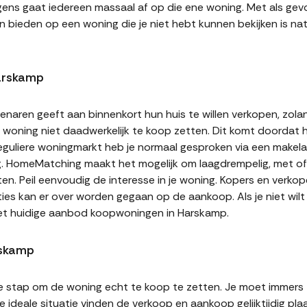
gens gaat iedereen massaal af op die ene woning. Met als gevol
n bieden op een woning die je niet hebt kunnen bekijken is natu
arskamp
naren geeft aan binnenkort hun huis te willen verkopen, zolan
jn woning niet daadwerkelijk te koop zetten. Dit komt doordat
 reguliere woningmarkt heb je normaal gesproken via een makel
g. HomeMatching maakt het mogelijk om laagdrempelig, met of 
en. Peil eenvoudig de interesse in je woning. Kopers en verko
ities kan er over worden gegaan op de aankoop. Als je niet wi
het huidige aanbod koopwoningen in Harskamp.
rskamp
te stap om de woning echt te koop te zetten. Je moet immers
 ideale situatie vinden de verkoop en aankoop gelijktijdig plaa