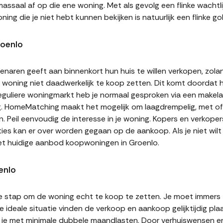
assaal af op die ene woning. Met als gevolg een flinke wachtli
ning die je niet hebt kunnen bekijken is natuurlijk een flinke
roenlo
naren geeft aan binnenkort hun huis te willen verkopen, zolan
jn woning niet daadwerkelijk te koop zetten. Dit komt doordat
 reguliere woningmarkt heb je normaal gesproken via een makel
g. HomeMatching maakt het mogelijk om laagdrempelig, met of 
n. Peil eenvoudig de interesse in je woning. Kopers en verkop
ities kan er over worden gegaan op de aankoop. Als je niet wi
et huidige aanbod koopwoningen in Groenlo.
enlo
te stap om de woning echt te koop te zetten. Je moet immers
 ideale situatie vinden de verkoop en aankoop gelijktijdig plaa
it je met minimale dubbele maandlasten. Door verhuiswensen e