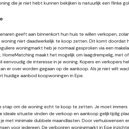
ning die je niet hebt kunnen bekijken is natuurlijk een flinke
pe
naren geeft aan binnenkort hun huis te willen verkopen, zolan
jn woning niet daadwerkelijk te koop zetten. Dit komt doordat
 reguliere woningmarkt heb je normaal gesproken via een makel
g. HomeMatching maakt het mogelijk om laagdrempelig, met of 
eil eenvoudig de interesse in je woning. Kopers en verkopers 
 kan er over worden gegaan op de aankoop. Als je niet wilt w
het huidige aanbod koopwoningen in Epe.
te stap om de woning echt te koop te zetten. Je moet immers
 ideale situatie vinden de verkoop en aankoop gelijktijdig plaa
it je met minimale dubbele maandlasten. Door verhuiswensen e
en voor iedereen. De verborgen woningmarkt in Epe inzichtel