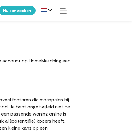
Huizen zoeken
een account op HomeMatching aan.
zoveel factoren die meespelen bij
bod. Je bent ongetwijfeld niet de
r een passende woning online is
 al (potentiële) kopers heeft.
 een kleine kans op een