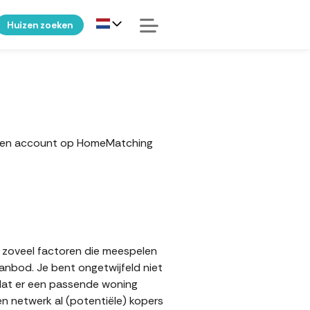
Huizen zoeken
r een account op HomeMatching
n zoveel factoren die meespelen
aanbod. Je bent ongetwijfeld niet
 dat er een passende woning
en netwerk al (potentiële) kopers