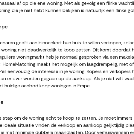
assaal af op die ene woning. Met als gevolg een flinke wachtli
ning die je niet hebt kunnen bekijken is natuurlijk een flinke
mpe
naren geeft aan binnenkort hun huis te willen verkopen, zolan
jn woning niet daadwerkelijk te koop zetten. Dit komt doordat
 reguliere woningmarkt heb je normaal gesproken via een makel
g. HomeMatching maakt het mogelijk om laagdrempelig, met of 
Peil eenvoudig de interesse in je woning. Kopers en verkopers
 kan er over worden gegaan op de aankoop. Als je niet wilt w
het huidige aanbod koopwoningen in Empe.
pe
te stap om de woning echt te koop te zetten. Je moet immers
 ideale situatie vinden de verkoop en aankoop gelijktijdig plaa
it je met minimale dubbele maandlasten. Door verhuiswensen e