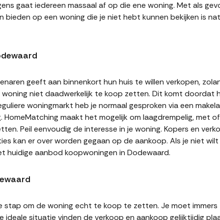
gens gaat iedereen massaal af op die ene woning. Met als gevol
n bieden op een woning die je niet hebt kunnen bekijken is natu
Dodewaard
naren geeft aan binnenkort hun huis te willen verkopen, zolan
jn woning niet daadwerkelijk te koop zetten. Dit komt doordat
 reguliere woningmarkt heb je normaal gesproken via een makel
g. HomeMatching maakt het mogelijk om laagdrempelig, met of 
tten. Peil eenvoudig de interesse in je woning. Kopers en ver
ities kan er over worden gegaan op de aankoop. Als je niet wi
het huidige aanbod koopwoningen in Dodewaard.
dewaard
te stap om de woning echt te koop te zetten. Je moet immers
 ideale situatie vinden de verkoop en aankoop gelijktijdig plaa