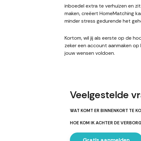
inboedel extra te verhuizen en z
maken, creëert HomeMatching kan
minder stress gedurende het gehe
Kortom, wil jij als eerste op de
zeker een account aanmaken op Ho
jouw wensen voldoen.
Veelgestelde v
WAT KOMT ER BINNENKORT TE K
HOE KOM IK ACHTER DE VERBO
Gratis aanmelden