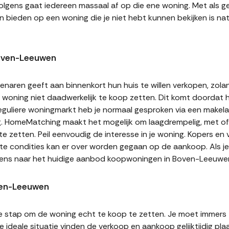
volgens gaat iedereen massaal af op die ene woning. Met als ge
n bieden op een woning die je niet hebt kunnen bekijken is natu
oven-Leeuwen
naren geeft aan binnenkort hun huis te willen verkopen, zolan
jn woning niet daadwerkelijk te koop zetten. Dit komt doordat
 reguliere woningmarkt heb je normaal gesproken via een makel
g. HomeMatching maakt het mogelijk om laagdrempelig, met of 
 zetten. Peil eenvoudig de interesse in je woning. Kopers en
ste condities kan er over worden gegaan op de aankoop. Als j
 eens naar het huidige aanbod koopwoningen in Boven-Leeuwe
ven-Leeuwen
te stap om de woning echt te koop te zetten. Je moet immers
 ideale situatie vinden de verkoop en aankoop gelijktijdig plaa