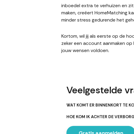
inboedel extra te verhuizen en z
maken, creëert HomeMatching kan
minder stress gedurende het gehe
Kortom, wil jij als eerste op de
zeker een account aanmaken op Ho
jouw wensen voldoen.
Veelgestelde v
WAT KOMT ER BINNENKORT TE K
HOE KOM IK ACHTER DE VERBO
Gratis aanmelden