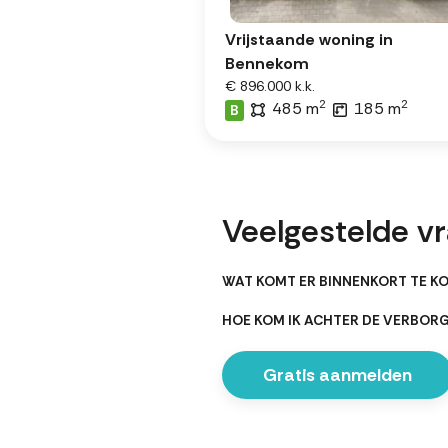
Vrijstaande woning in
Bennekom
€ 896.000 k.k.
2
2
485 m
185 m
B
Veelgestelde v
WAT KOMT ER BINNENKORT TE K
HOE KOM IK ACHTER DE VERBO
Gratis aanmelden