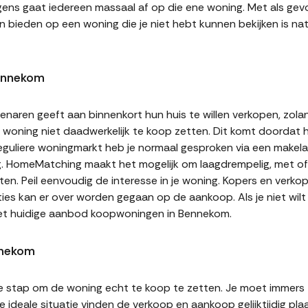
gens gaat iedereen massaal af op die ene woning. Met als gevol
n bieden op een woning die je niet hebt kunnen bekijken is natu
ennekom
naren geeft aan binnenkort hun huis te willen verkopen, zolan
jn woning niet daadwerkelijk te koop zetten. Dit komt doordat
 reguliere woningmarkt heb je normaal gesproken via een makel
g. HomeMatching maakt het mogelijk om laagdrempelig, met of 
en. Peil eenvoudig de interesse in je woning. Kopers en verk
ities kan er over worden gegaan op de aankoop. Als je niet wi
het huidige aanbod koopwoningen in Bennekom.
nnekom
te stap om de woning echt te koop te zetten. Je moet immers
 ideale situatie vinden de verkoop en aankoop gelijktijdig plaa