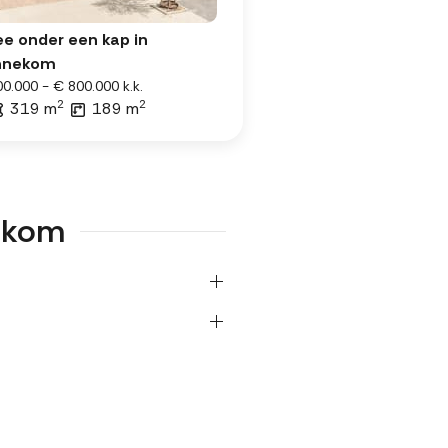
e onder een kap in
nnekom
0.000 - € 800.000 k.k.
2
2
319 m
189 m
nekom