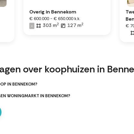
Overig in Bennekom
Twe
€ 600.000 - € 650.000 k.k.
Be
2
2
303 m
127 m
-
€ 70
ragen over koophuizen in Ben
OOP IN BENNEKOM?
RGEN WONINGMARKT IN BENNEKOM?