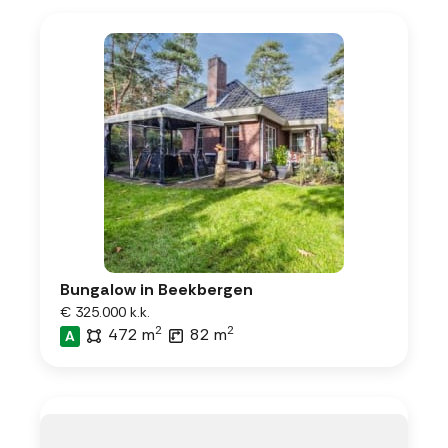
Bungalow in Beekbergen
€ 325.000 k.k.
2
2
472 m
82 m
A