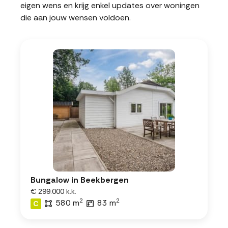
eigen wens en krijg enkel updates over woningen
die aan jouw wensen voldoen.
Bungalow in Beekbergen
€ 299.000 k.k.
2
2
580 m
83 m
C