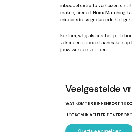
inboedel extra te verhuizen en z
maken, creëert HomeMatching kan
minder stress gedurende het gehe
Kortom, wil jij als eerste op de 
zeker een account aanmaken op Ho
jouw wensen voldoen.
Veelgestelde v
WAT KOMT ER BINNENKORT TE K
HOE KOM IK ACHTER DE VERBO
Gratis aanmelden