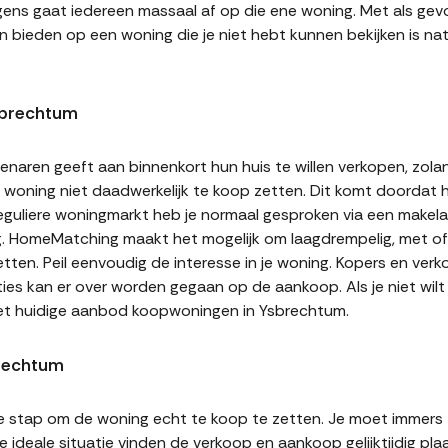
gens gaat iedereen massaal af op die ene woning. Met als gevol
n bieden op een woning die je niet hebt kunnen bekijken is natu
sbrechtum
naren geeft aan binnenkort hun huis te willen verkopen, zolan
jn woning niet daadwerkelijk te koop zetten. Dit komt doordat
 reguliere woningmarkt heb je normaal gesproken via een makel
g. HomeMatching maakt het mogelijk om laagdrempelig, met of 
tten. Peil eenvoudig de interesse in je woning. Kopers en ver
ities kan er over worden gegaan op de aankoop. Als je niet wi
het huidige aanbod koopwoningen in Ysbrechtum.
brechtum
te stap om de woning echt te koop te zetten. Je moet immers
 ideale situatie vinden de verkoop en aankoop gelijktijdig plaa