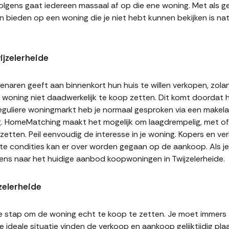
volgens gaat iedereen massaal af op die ene woning. Met als ge
n bieden op een woning die je niet hebt kunnen bekijken is natu
jzelerheide
naren geeft aan binnenkort hun huis te willen verkopen, zolan
jn woning niet daadwerkelijk te koop zetten. Dit komt doordat
 reguliere woningmarkt heb je normaal gesproken via een makel
g. HomeMatching maakt het mogelijk om laagdrempelig, met of 
e zetten. Peil eenvoudig de interesse in je woning. Kopers en v
ste condities kan er over worden gegaan op de aankoop. Als j
eens naar het huidige aanbod koopwoningen in Twijzelerheide.
zelerheide
te stap om de woning echt te koop te zetten. Je moet immers
 ideale situatie vinden de verkoop en aankoop gelijktijdig plaa