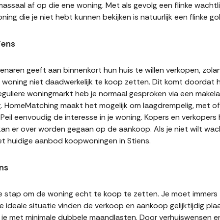
assaal af op die ene woning. Met als gevolg een flinke wachtli
ning die je niet hebt kunnen bekijken is natuurlijk een flinke
iens
naren geeft aan binnenkort hun huis te willen verkopen, zolan
jn woning niet daadwerkelijk te koop zetten. Dit komt doordat
 reguliere woningmarkt heb je normaal gesproken via een makel
g. HomeMatching maakt het mogelijk om laagdrempelig, met of 
. Peil eenvoudig de interesse in je woning. Kopers en verkoper
 kan er over worden gegaan op de aankoop. Als je niet wilt w
et huidige aanbod koopwoningen in Stiens.
ns
te stap om de woning echt te koop te zetten. Je moet immers
 ideale situatie vinden de verkoop en aankoop gelijktijdig plaa
it je met minimale dubbele maandlasten. Door verhuiswensen e