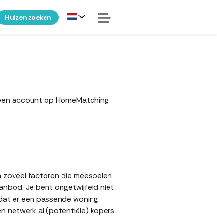
Huizen zoeken
er een account op HomeMatching
jn zoveel factoren die meespelen
aanbod. Je bent ongetwijfeld niet
p dat er een passende woning
en netwerk al (potentiële) kopers