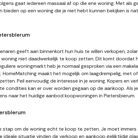
volgens gaat iedereen massaal af op die ene woning. Met als ge
n bieden op een woning die je niet hebt kunnen bekijken is natu
etersbierum
naren geeft aan binnenkort hun huis te willen verkopen, zolan
jn woning niet daadwerkelijk te koop zetten. Dit komt doordat
 reguliere woningmarkt heb je normaal gesproken via een makel
g. HomeMatching maakt het mogelijk om laagdrempelig, met of 
 zetten. Peil eenvoudig de interesse in je woning. Kopers en v
ste condities kan er over worden gegaan op de aankoop. Als j
eens naar het huidige aanbod koopwoningen in Pietersbierum.
tersbierum
te stap om de woning echt te koop te zetten. Je moet immers
 ideale situatie vinden de verkoop en aankoop gelijktijdig plaa