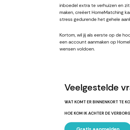
inboedel extra te verhuizen en z
maken, creëert HomeMatching kans
stress gedurende het gehele aank
Kortom, wil jij als eerste op de 
een account aanmaken op HomeMatc
wensen voldoen.
Veelgestelde vr
WAT KOMT ER BINNENKORT TE KO
HOE KOM IK ACHTER DE VERBOR
Gratis aanmelden