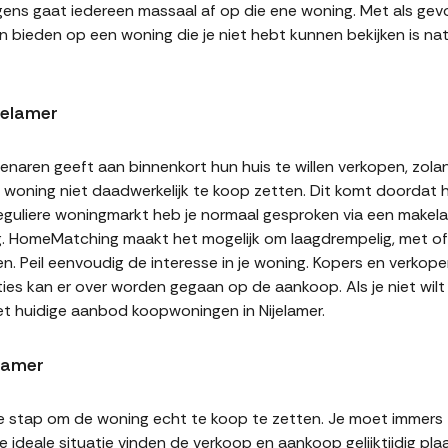
gens gaat iedereen massaal af op die ene woning. Met als gevol
n bieden op een woning die je niet hebt kunnen bekijken is natu
jelamer
naren geeft aan binnenkort hun huis te willen verkopen, zolan
jn woning niet daadwerkelijk te koop zetten. Dit komt doordat
 reguliere woningmarkt heb je normaal gesproken via een makel
g. HomeMatching maakt het mogelijk om laagdrempelig, met of 
ten. Peil eenvoudig de interesse in je woning. Kopers en verko
ities kan er over worden gegaan op de aankoop. Als je niet wi
et huidige aanbod koopwoningen in Nijelamer.
elamer
te stap om de woning echt te koop te zetten. Je moet immers
 ideale situatie vinden de verkoop en aankoop gelijktijdig plaa