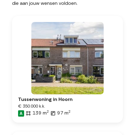
die aan jouw wensen voldoen.
Tussenwoning in Hoorn
€ 350.000 k.k.
2
2
139 m
97 m
A