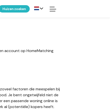
Huizen zoeken
r een account op HomeMatching
 zoveel factoren die meespelen bij
bod. Je bent ongetwijfeld niet de
 er een passende woning online is
 al (potentiële) kopers heeft.