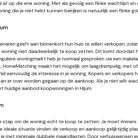
af op die ene woning. Met als gevolg een flinke wachtlijst en
ning die je niet hebt kunnen bekijken is natuurlijk een flinke
jum
naren geeft aan binnenkort hun huis te willen verkopen, zolan
jn woning niet daadwerkelijk te koop zetten. Dit komt doordat
 reguliere woningmarkt heb je normaal gesproken via een makel
g. HomeMatching maakt het mogelijk om laagdrempelig, met of 
 Peil eenvoudig de interesse in je woning. Kopers en verkopers
 kan er over worden gegaan op de aankoop. Als je niet wilt w
et huidige aanbod koopwoningen in Hijum.
um
te stap om de woning echt te koop te zetten. Je moet immers
 ideale situatie vinden de verkoop en aankoop gelijktijdig plaa
it je met minimale dubbele maandlasten. Door verhuiswensen e